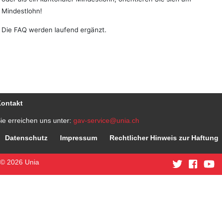
Mindestlohn!
Die FAQ werden laufend ergänzt.
ontakt
ie erreichen uns unter:
gav-service@unia.ch
Datenschutz
Impressum
Rechtlicher Hinweis zur Haftung
© 2026 Unia