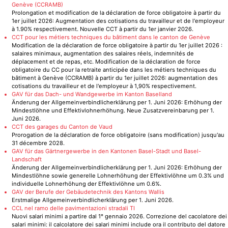
Genève (CCRAMB)
Prolongation et modification de la déclaration de force obligatoire à partir du
1er juillet 2026: Augmentation des cotisations du travailleur et de l'employeur
à 1.90% respectivement. Nouvelle CCT à partir du 1er janvier 2026.
CCT pour les métiers techniques du bâtiment dans le canton de Genève
Modification de la déclaration de force obligatoire à partir du 1er juillet 2026 :
salaires minimaux, augmentation des salaires réels, indemnités de
déplacement et de repas, etc. Modification de la déclaration de force
obligatoire du CC pour la retraite anticipée dans les métiers techniques du
bâtiment à Genève (CCRAMB) à partir du 1er juillet 2026: augmentation des
cotisations du travailleur et de l'employeur à 1,90% respectivement.
GAV für das Dach- und Wandgewerbe im Kanton Baselland
Änderung der Allgemeinverbindlicherklärung per 1. Juni 2026: Erhöhung der
Mindestlöhne und Effektivlohnerhöhung. Neue Zusatzvereinbarung per 1.
Juni 2026.
CCT des garages du Canton de Vaud
Prorogation de la déclaration de force obligatoire (sans modification) jusqu'au
31 décembre 2028.
GAV für das Gärtnergewerbe in den Kantonen Basel-Stadt und Basel-
Landschaft
Änderung der Allgemeinverbindlicherklärung per 1. Juni 2026: Erhöhung der
Mindestlöhne sowie generelle Lohnerhöhung der Effektivlöhne um 0.3% und
individuelle Lohnerhöhung der Effektivlöhne um 0.6%.
GAV der Berufe der Gebäudetechnik des Kantons Wallis
Erstmalige Allgemeinverbindlicherklärung per 1. Juni 2026.
CCL nel ramo delle pavimentazioni stradali TI
Nuovi salari minimi a partire dal 1° gennaio 2026. Correzione del cacolatore dei
salari minimi: il calcolatore dei salari minimi include ora il contributo del datore