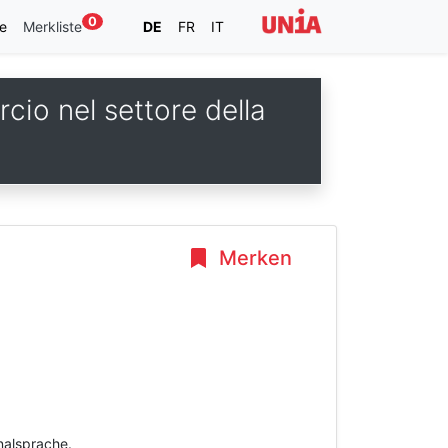
0
e
Merkliste
DE
FR
IT
cio nel settore della
Merken
inalsprache.