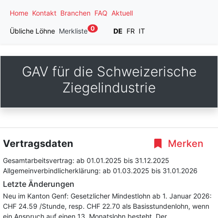
Home
Kontakt
Branchen
FAQ
Aktuell
0
Übliche Löhne
Merkliste
DE
FR
IT
GAV für die Schweizerische
Ziegelindustrie
Vertragsdaten
Merken
Gesamtarbeitsvertrag:
ab 01.01.2025
bis 31.12.2025
Allgemeinverbindlicherklärung:
ab 01.03.2025
bis 31.01.2026
Letzte Änderungen
Neu im Kanton Genf: Gesetzlicher Mindestlohn ab 1. Januar 2026:
CHF 24.59 /Stunde, resp. CHF 22.70 als Basisstundenlohn, wenn
ein Anspruch auf einen 13. Monatslohn besteht. Der