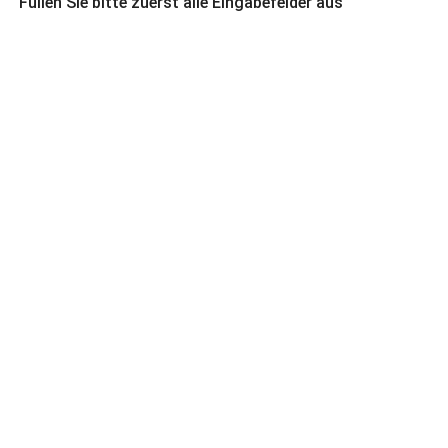
Füllen Sie bitte zuerst alle Eingabefelder aus