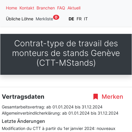
Home
Kontakt
Branchen
FAQ
Aktuell
0
Übliche Löhne
Merkliste
DE
FR
IT
Contrat-type de travail des
monteurs de stands Genève
(CTT-MStands)
Vertragsdaten
Merken
Gesamtarbeitsvertrag:
ab 01.01.2024
bis 31.12.2024
Allgemeinverbindlicherklärung:
ab 01.01.2024
bis 31.12.2024
Letzte Änderungen
Modification du CTT à partir du 1er janvier 2024: nouveaux