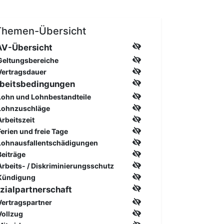
Themen-Übersicht
V-Übersicht
Geltungsbereiche
Vertragsdauer
beitsbedingungen
Lohn und Lohnbestandteile
Lohnzuschläge
Arbeitszeit
Ferien und freie Tage
Lohnausfallentschädigungen
Beiträge
Arbeits- / Diskriminierungsschutz
Kündigung
zialpartnerschaft
Vertragspartner
Vollzug