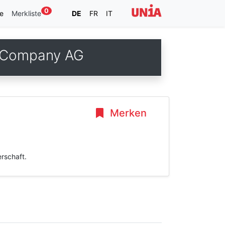
0
e
Merkliste
DE
FR
IT
y Company AG
Merken
rschaft.