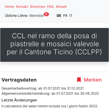
Home
Kontakt
Branchen
FAQ
Aktuell
0
Übliche Löhne
Merkliste
DE
FR
IT
CCL nel ramo della posa di
piastrelle e mosaici valevole
per il Cantone Ticino (CCLPP)
Vertragsdaten
Merken
Gesamtarbeitsvertrag:
ab 01.07.2021
bis 31.12.2021
Allgemeinverbindlicherklärung:
ab 01.07.2021
bis 30.06.2022
Letzte Änderungen
Il calcolatore dei salari minimi include ora i giorni festivi 2022.