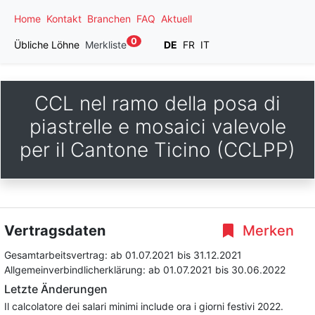
Home
Kontakt
Branchen
FAQ
Aktuell
0
Übliche Löhne
Merkliste
DE
FR
IT
CCL nel ramo della posa di
piastrelle e mosaici valevole
per il Cantone Ticino (CCLPP)
Vertragsdaten
Merken
Gesamtarbeitsvertrag:
ab 01.07.2021
bis 31.12.2021
Allgemeinverbindlicherklärung:
ab 01.07.2021
bis 30.06.2022
Letzte Änderungen
Il calcolatore dei salari minimi include ora i giorni festivi 2022.