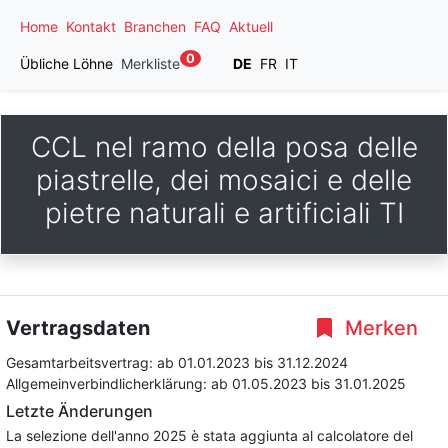
Home
Kontakt
Branchen
FAQ
Aktuell
0
Übliche Löhne
Merkliste
DE
FR
IT
CCL nel ramo della posa delle
piastrelle, dei mosaici e delle
pietre naturali e artificiali TI
Vertragsdaten
Merken
Gesamtarbeitsvertrag:
ab 01.01.2023
bis 31.12.2024
Allgemeinverbindlicherklärung:
ab 01.05.2023
bis 31.01.2025
Letzte Änderungen
La selezione dell'anno 2025 è stata aggiunta al calcolatore del