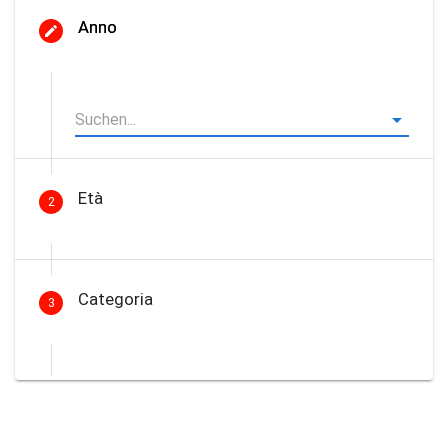
Anno
Età
2
Categoria
3