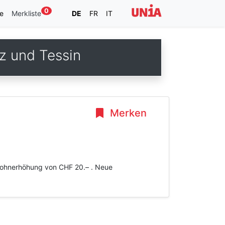
0
e
Merkliste
DE
FR
IT
z und Tessin
Merken
 Lohnerhöhung von CHF 20.– . Neue