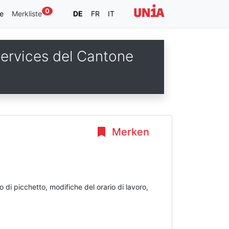
0
e
Merkliste
DE
FR
IT
 services del Cantone
Merken
o di picchetto, modifiche del orario di lavoro,