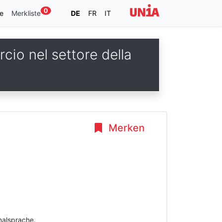
0
e
Merkliste
DE
FR
IT
cio nel settore della
Merken
inalsprache.