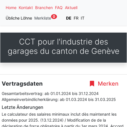
Home
Kontakt
Branchen
FAQ
Aktuell
0
Übliche Löhne
Merkliste
DE
FR
IT
CCT pour l'industrie des
garages du canton de Genève
Vertragsdaten
Merken
Gesamtarbeitsvertrag:
ab 01.01.2024
bis 31.12.2024
Allgemeinverbindlicherklärung:
ab 01.03.2024
bis 31.03.2025
Letzte Änderungen
Le calculateur des salaires minimaux inclut dès maintenant les
données pour 2025. (13.12.2024) / Modification de de la
déclaration de force obligatoire à partir du 1er mars 2024. Accord