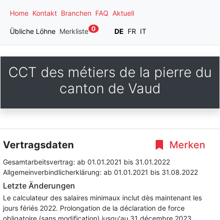
Home
Kontakt
Branchen
FAQ
Aktuell
0
Übliche Löhne
Merkliste
DE
FR
IT
CCT des métiers de la pierre du
canton de Vaud
Vertragsdaten
Merken
Gesamtarbeitsvertrag:
ab 01.01.2021
bis 31.01.2022
Allgemeinverbindlicherklärung:
ab 01.01.2021
bis 31.08.2022
Letzte Änderungen
Le calculateur des salaires minimaux inclut dès maintenant les
jours fériés 2022. Prolongation de la déclaration de force
obligatoire (sans modification) jusqu'au 31 décembre 2023.