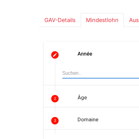
GAV-Details
Mindestlohn
Aus
Année
Âge
2
Domaine
3