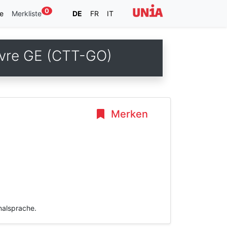
0
e
Merkliste
DE
FR
IT
euvre GE (CTT-GO)
Merken
inalsprache.