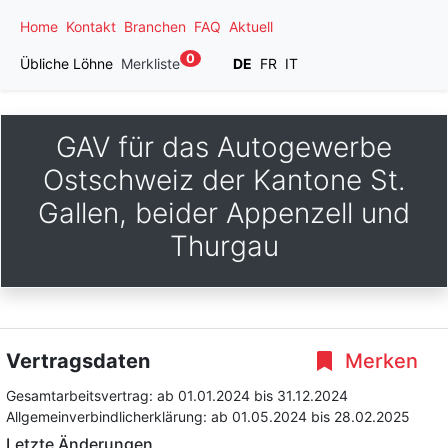
Home
Kontakt
Branchen
FAQ
Aktuell
0
Übliche Löhne
Merkliste
DE
FR
IT
GAV für das Autogewerbe
Ostschweiz der Kantone St.
Gallen, beider Appenzell und
Thurgau
Vertragsdaten
Merken
Gesamtarbeitsvertrag:
ab 01.01.2024
bis 31.12.2024
Allgemeinverbindlicherklärung:
ab 01.05.2024
bis 28.02.2025
Letzte Änderungen