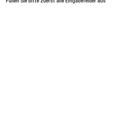
Füllen Sie bitte zuerst alle Eingabefelder aus