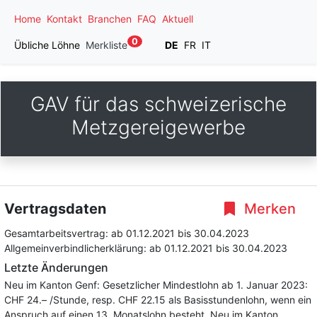
Home
Kontakt
Branchen
FAQ
Aktuell
0
Übliche Löhne
Merkliste
DE
FR
IT
GAV für das schweizerische
Metzgereigewerbe
Vertragsdaten
Merken
Gesamtarbeitsvertrag:
ab 01.12.2021
bis 30.04.2023
Allgemeinverbindlicherklärung:
ab 01.12.2021
bis 30.04.2023
Letzte Änderungen
Neu im Kanton Genf: Gesetzlicher Mindestlohn ab 1. Januar 2023:
CHF 24.– /Stunde, resp. CHF 22.15 als Basisstundenlohn, wenn ein
Anspruch auf einen 13. Monatslohn besteht. Neu im Kanton