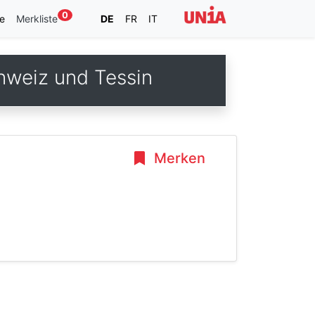
0
e
Merkliste
DE
FR
IT
hweiz und Tessin
Merken