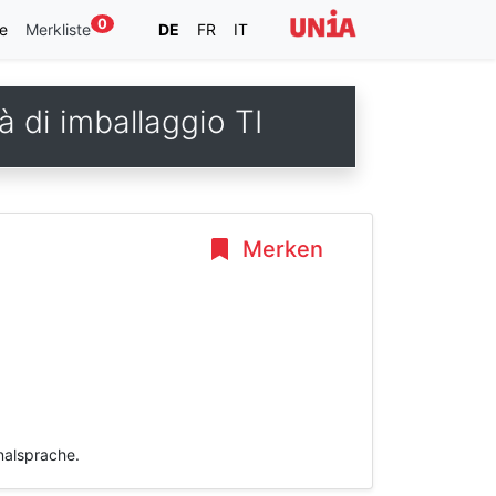
0
e
Merkliste
DE
FR
IT
tà di imballaggio TI
Merken
inalsprache.