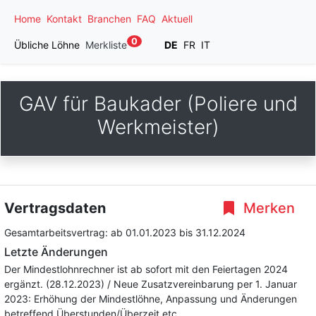
Home
Kontakt
Branchen
FAQ
Aktuell
0
Übliche Löhne
Merkliste
DE
FR
IT
GAV für Baukader (Poliere und
Werkmeister)
Vertragsdaten
Merken
Gesamtarbeitsvertrag:
ab 01.01.2023
bis 31.12.2024
Letzte Änderungen
Der Mindestlohnrechner ist ab sofort mit den Feiertagen 2024
ergänzt. (28.12.2023) / Neue Zusatzvereinbarung per 1. Januar
2023: Erhöhung der Mindestlöhne, Anpassung und Änderungen
betreffend Überstunden/Überzeit etc.