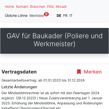
Home
Kontakt
Branchen
FAQ
Aktuell
0
Übliche Löhne
Merkliste
DE
FR
IT
GAV für Baukader (Poliere und
Werkmeister)
Vertragsdaten
Merken
Gesamtarbeitsvertrag:
ab 01.01.2023
bis 31.12.2024
Letzte Änderungen
Der Mindestlohnrechner ist ab sofort mit den Feiertagen 2024
ergänzt. (28.12.2023) / Neue Zusatzvereinbarung per 1. Januar
2023: Erhöhung der Mindestlöhne, Anpassung und Änderungen
betreffend Überstunden/Überzeit etc.