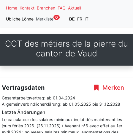
Home
Kontakt
Branchen
FAQ
Aktuell
0
Übliche Löhne
Merkliste
DE
FR
IT
CCT des métiers de la pierre du
canton de Vaud
Vertragsdaten
Merken
Gesamtarbeitsvertrag:
ab 01.04.2024
Allgemeinverbindlicherklärung:
ab 01.05.2025
bis 31.12.2028
Letzte Änderungen
Le calculateur des salaires minimaux inclut dès maintenant les
jours fériés 2026. (26.11.2025) / Avenant n°6 avec effet au 1er
avril 2024 : nouveaux salaires minimaux, augmentations des