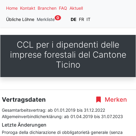
Home
Kontakt
Branchen
FAQ
Aktuell
0
Übliche Löhne
Merkliste
DE
FR
IT
CCL per i dipendenti delle
imprese forestali del Cantone
Ticino
Vertragsdaten
Merken
Gesamtarbeitsvertrag:
ab 01.01.2019
bis 31.12.2022
Allgemeinverbindlicherklärung:
ab 01.04.2019
bis 31.07.2023
Letzte Änderungen
Proroga della dichiarazione di obbligatorietà generale (senza