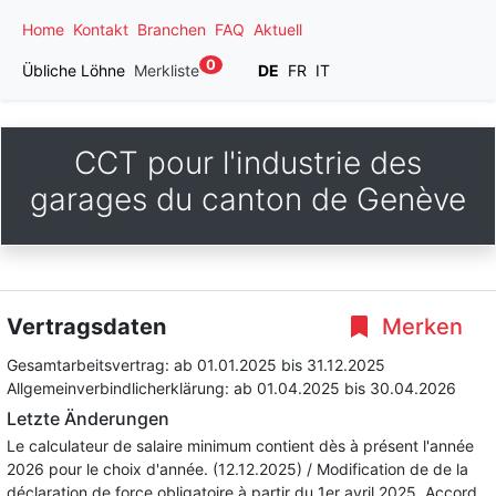
Home
Kontakt
Branchen
FAQ
Aktuell
0
Übliche Löhne
Merkliste
DE
FR
IT
CCT pour l'industrie des
garages du canton de Genève
Vertragsdaten
Merken
Gesamtarbeitsvertrag:
ab 01.01.2025
bis 31.12.2025
Allgemeinverbindlicherklärung:
ab 01.04.2025
bis 30.04.2026
Letzte Änderungen
Le calculateur de salaire minimum contient dès à présent l'année
2026 pour le choix d'année. (12.12.2025) / Modification de de la
déclaration de force obligatoire à partir du 1er avril 2025. Accord