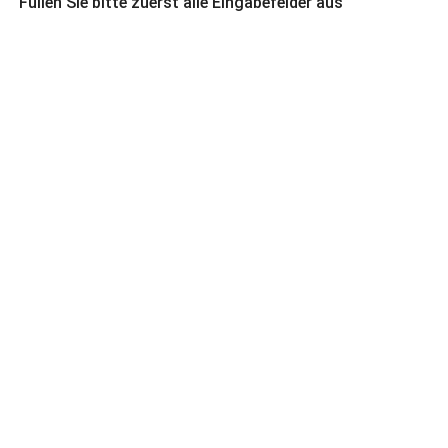
Füllen Sie bitte zuerst alle Eingabefelder aus