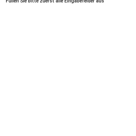
Füllen Sie bitte zuerst alle Eingabefelder aus