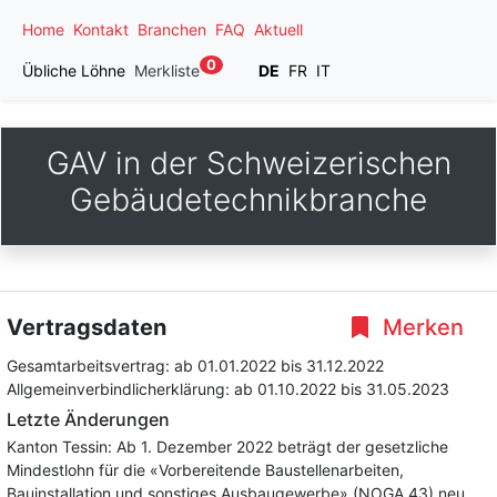
Home
Kontakt
Branchen
FAQ
Aktuell
0
Übliche Löhne
Merkliste
DE
FR
IT
GAV in der Schweizerischen
Gebäudetechnikbranche
Vertragsdaten
Merken
Gesamtarbeitsvertrag:
ab 01.01.2022
bis 31.12.2022
Allgemeinverbindlicherklärung:
ab 01.10.2022
bis 31.05.2023
Letzte Änderungen
Kanton Tessin: Ab 1. Dezember 2022 beträgt der gesetzliche
Mindestlohn für die «Vorbereitende Baustellenarbeiten,
Bauinstallation und sonstiges Ausbaugewerbe» (NOGA 43) neu