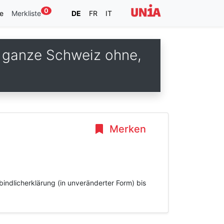
0
e
Merkliste
DE
FR
IT
e ganze Schweiz ohne,
Merken
bindlicherklärung (in unveränderter Form) bis