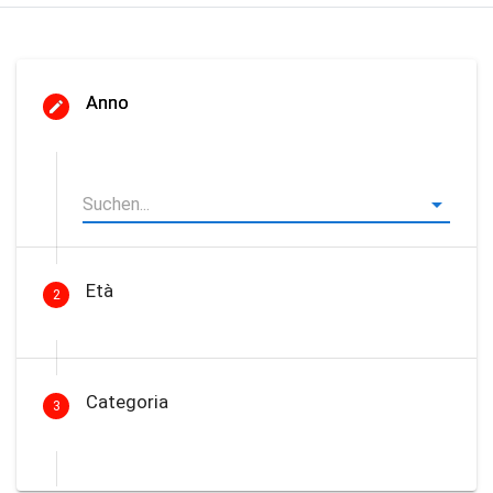
Anno
Età
2
Categoria
3