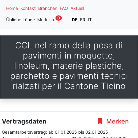
Home
Kontakt
Branchen
FAQ
Aktuell
0
Übliche Löhne
Merkliste
DE
FR
IT
CCL nel ramo della posa di
pavimenti in moquette,
linoleum, materie plastiche,
parchetto e pavimenti tecnici
rialzati per il Cantone Ticino
Vertragsdaten
Merken
Gesamtarbeitsvertrag:
ab 01.01.2025
bis 02.01.2025