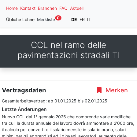
Home
Kontakt
Branchen
FAQ
Aktuell
0
Übliche Löhne
Merkliste
DE
FR
IT
CCL nel ramo delle
pavimentazioni stradali TI
Vertragsdaten
Merken
Gesamtarbeitsvertrag:
ab 01.01.2025
bis 02.01.2025
Letzte Änderungen
Nuovo CCL dal 1° gennaio 2025 che comprende varie modifiche
tra cui: la durata annuale del lavoro dovrà ammontare a 2'000 ore,
il calcolo per convertire il salario mensile in salario orario, salari
minimi per gli apprendisti ed i giovani lavoratori, aumento delle