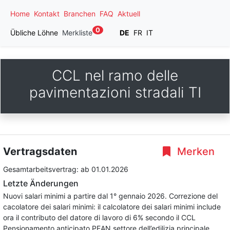
Home
Kontakt
Branchen
FAQ
Aktuell
0
Übliche Löhne
Merkliste
DE
FR
IT
CCL nel ramo delle
pavimentazioni stradali TI
Vertragsdaten
Merken
Gesamtarbeitsvertrag:
ab 01.01.2026
Letzte Änderungen
Nuovi salari minimi a partire dal 1° gennaio 2026. Correzione del
cacolatore dei salari minimi: il calcolatore dei salari minimi include
ora il contributo del datore di lavoro di 6% secondo il CCL
Pensionamento anticipato PEAN settore dell’edilizia principale.