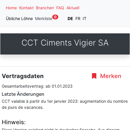
Home
Kontakt
Branchen
FAQ
Aktuell
0
Übliche Löhne
Merkliste
DE
FR
IT
CCT Ciments Vigier SA
Vertragsdaten
Merken
Gesamtarbeitsvertrag:
ab 01.01.2023
Letzte Änderungen
CCT valable à partir du 1er janvier 2023: augmentation du nombre
de jours de vacances.
Hinweis:
Diese Version existiert nicht in deutscher Sprache. Aus diesem