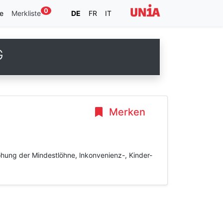
0
e
Merkliste
DE
FR
IT
G
Merken
öhung der Mindestlöhne, lnkonvenienz-, Kinder-