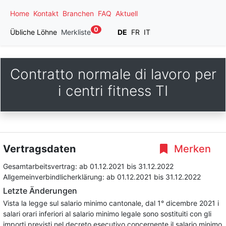
Home
Kontakt
Branchen
FAQ
Aktuell
0
Übliche Löhne
Merkliste
DE
FR
IT
Contratto normale di lavoro per
i centri fitness TI
Vertragsdaten
Merken
Gesamtarbeitsvertrag:
ab 01.12.2021
bis 31.12.2022
Allgemeinverbindlicherklärung:
ab 01.12.2021
bis 31.12.2022
Letzte Änderungen
Vista la legge sul salario minimo cantonale, dal 1° dicembre 2021 i
salari orari inferiori al salario minimo legale sono sostituiti con gli
importi previsti nel decreto esecutivo concernente il salario minimo