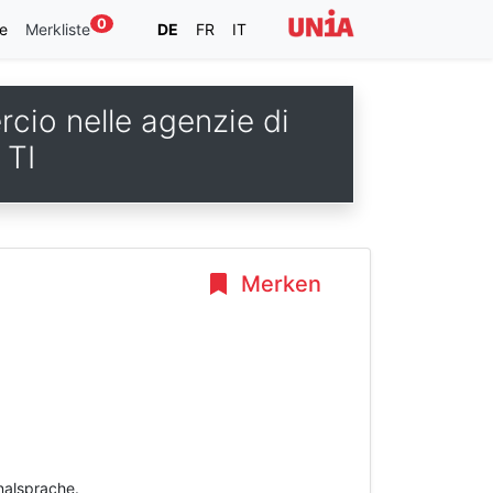
0
e
Merkliste
DE
FR
IT
rcio nelle agenzie di
 TI
Merken
inalsprache.