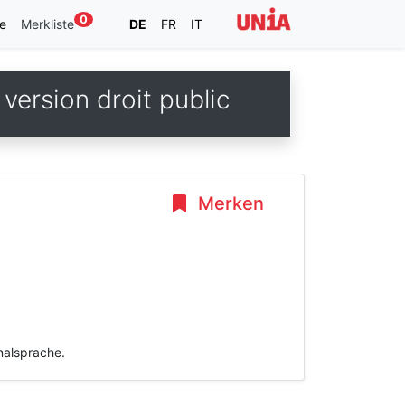
0
e
Merkliste
DE
FR
IT
version droit public
Merken
inalsprache.