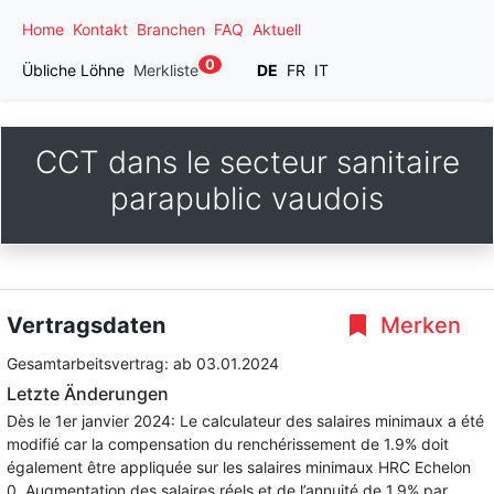
Home
Kontakt
Branchen
FAQ
Aktuell
0
Übliche Löhne
Merkliste
DE
FR
IT
CCT dans le secteur sanitaire
parapublic vaudois
Vertragsdaten
Merken
Gesamtarbeitsvertrag:
ab 03.01.2024
Letzte Änderungen
Dès le 1er janvier 2024: Le calculateur des salaires minimaux a été
modifié car la compensation du renchérissement de 1.9% doit
également être appliquée sur les salaires minimaux HRC Echelon
0. Augmentation des salaires réels et de l’annuité de 1.9% par