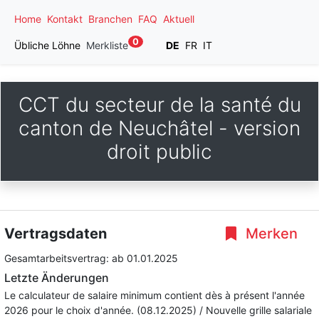
Home
Kontakt
Branchen
FAQ
Aktuell
0
Übliche Löhne
Merkliste
DE
FR
IT
CCT du secteur de la santé du
canton de Neuchâtel - version
droit public
Vertragsdaten
Merken
Gesamtarbeitsvertrag:
ab 01.01.2025
Letzte Änderungen
Le calculateur de salaire minimum contient dès à présent l'année
2026 pour le choix d'année. (08.12.2025) / Nouvelle grille salariale