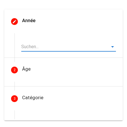
Année
Âge
2
Catégorie
3