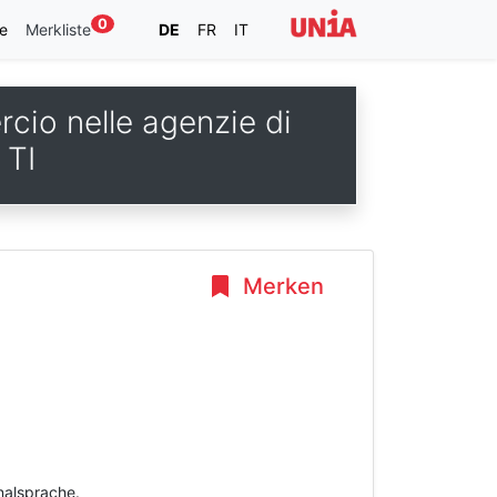
0
e
Merkliste
DE
FR
IT
rcio nelle agenzie di
 TI
Merken
inalsprache.