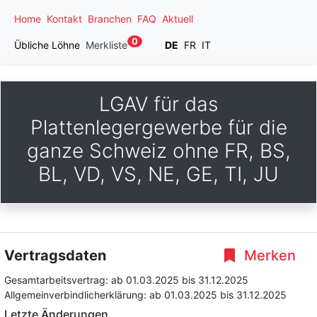
Home
Kontakt
Branchen
FAQ
Aktuell
0
Übliche Löhne
Merkliste
DE
FR
IT
LGAV für das
Plattenlegergewerbe für die
ganze Schweiz ohne FR, BS,
BL, VD, VS, NE, GE, TI, JU
Vertragsdaten
Merken
Gesamtarbeitsvertrag:
ab 01.03.2025
bis 31.12.2025
Allgemeinverbindlicherklärung:
ab 01.03.2025
bis 31.12.2025
Letzte Änderungen