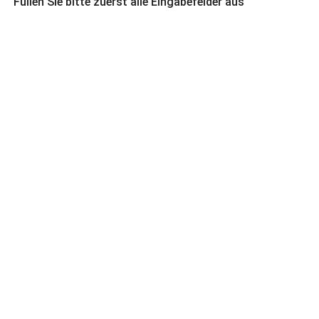
Füllen Sie bitte zuerst alle Eingabefelder aus