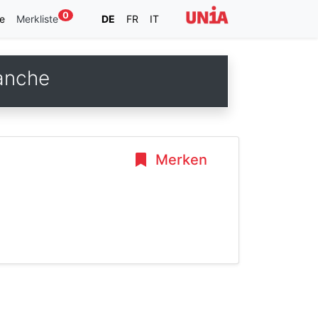
0
e
Merkliste
DE
FR
IT
ranche
Merken