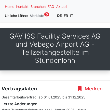
Home
Kontakt
Branchen
FAQ
Aktuell
0
Übliche Löhne
Merkliste
DE
FR
IT
GAV ISS Facility Services AG
und Vebego Airport AG -
Teilzeitangestellte im
Stundenlohn
Vertragsdaten
Merken
Gesamtarbeitsvertrag:
ab 01.01.2025
bis 31.12.2025
Letzte Änderungen
Neue Zusatzvereinbarung per 1. Januar 2025 : Neue