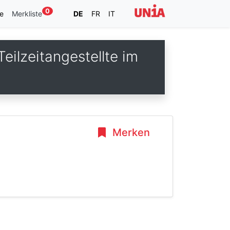
0
e
Merkliste
DE
FR
IT
eilzeitangestellte im
Merken