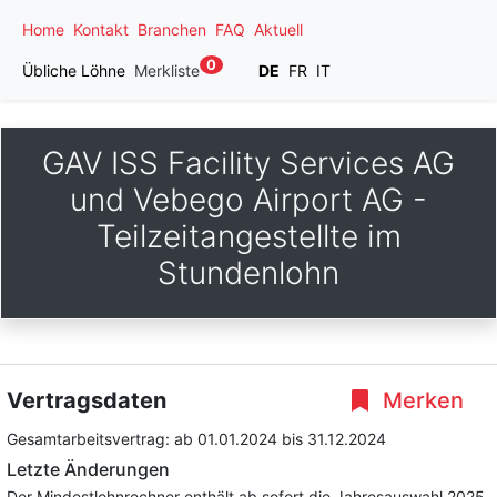
Home
Kontakt
Branchen
FAQ
Aktuell
0
Übliche Löhne
Merkliste
DE
FR
IT
GAV ISS Facility Services AG
und Vebego Airport AG -
Teilzeitangestellte im
Stundenlohn
Vertragsdaten
Merken
Gesamtarbeitsvertrag:
ab 01.01.2024
bis 31.12.2024
Letzte Änderungen
Der Mindestlohnrechner enthält ab sofort die Jahresauswahl 2025.