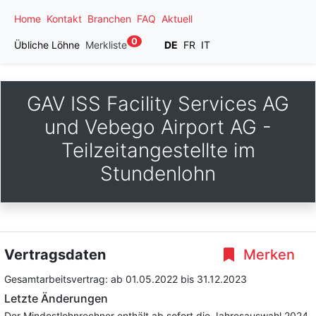
Home
Kontakt
Branchen
FAQ
Aktuell
0
Übliche Löhne
Merkliste
DE
FR
IT
GAV ISS Facility Services AG
und Vebego Airport AG -
Teilzeitangestellte im
Stundenlohn
Vertragsdaten
Merken
Gesamtarbeitsvertrag:
ab 01.05.2022
bis 31.12.2023
Letzte Änderungen
Der Mindestlohnrechner enthält ab sofort die Jahresauswahl 2024.