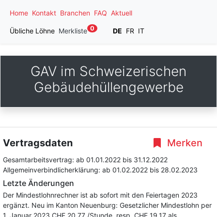
Home
Kontakt
Branchen
FAQ
Aktuell
0
Übliche Löhne
Merkliste
DE
FR
IT
GAV im Schweizerischen
Gebäudehüllengewerbe
Vertragsdaten
Merken
Gesamtarbeitsvertrag:
ab 01.01.2022
bis 31.12.2022
Allgemeinverbindlicherklärung:
ab 01.02.2022
bis 28.02.2023
Letzte Änderungen
Der Mindestlohnrechner ist ab sofort mit den Feiertagen 2023
ergänzt. Neu im Kanton Neuenburg: Gesetzlicher Mindestlohn per
1. Januar 2023 CHF 20.77 /Stunde, resp. CHF 19.17 als