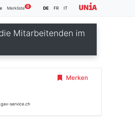
0
e
Merkliste
DE
FR
IT
die Mitarbeitenden im
Merken
w.gav-service.ch