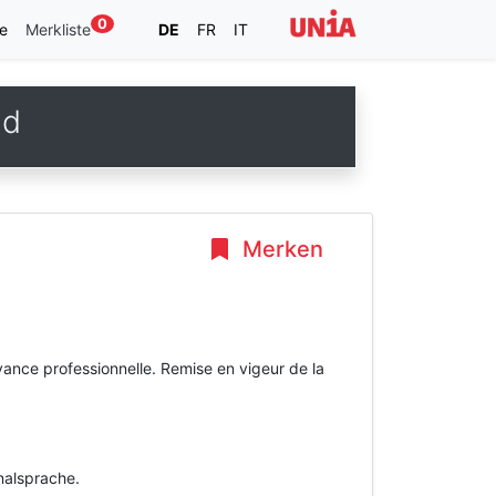
0
e
Merkliste
DE
FR
IT
ud
Merken
ance professionnelle. Remise en vigeur de la
inalsprache.