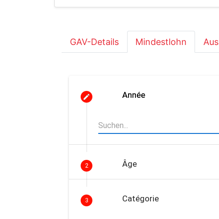
GAV-Details
Mindestlohn
Aus
Année
Âge
2
Catégorie
3